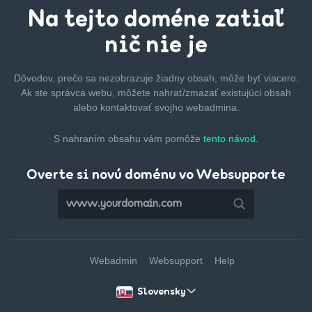
Na tejto
doméne zatiaľ
nič nie je
Dôvodov, prečo sa nezobrazuje žiadny obsah, môže byť
viacero.
Ak ste správca webu, môžete nahrať/zmazať
existujúci obsah
alebo kontaktovať svojho webadmina.
S nahraním obsahu vám pomôže
tento návod.
Overte si novú doménu vo Websupporte
Webadmin
Websupport
Help
Slovensky